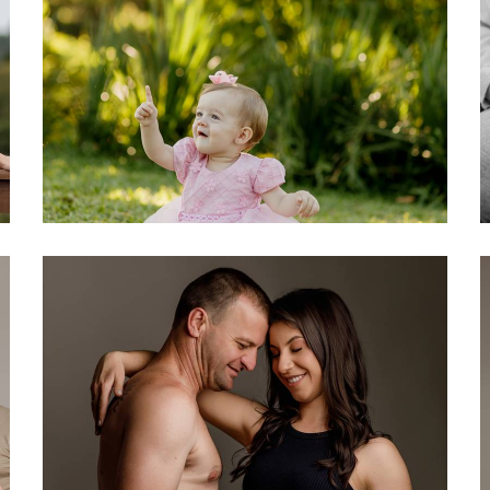
337
6