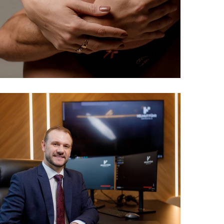
286
0
326
0