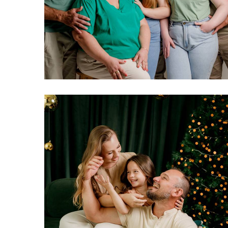
326
0
312
0