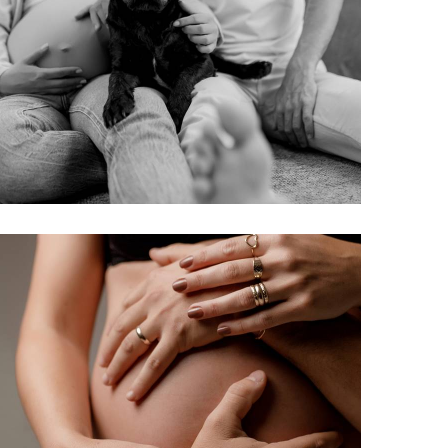
341
0