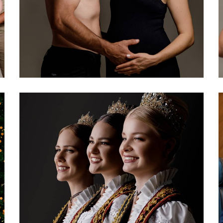
279
0
272
0