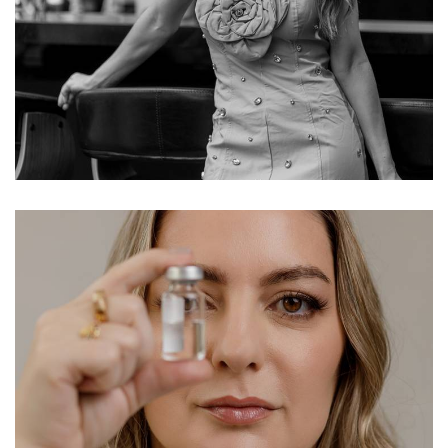
389
0
568
8