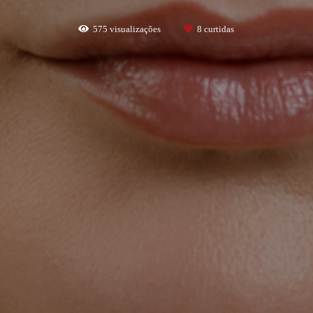
575
visualizações
8
curtidas