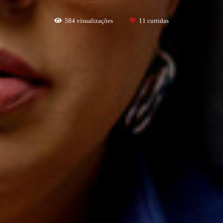
584
visualizações
11
curtidas