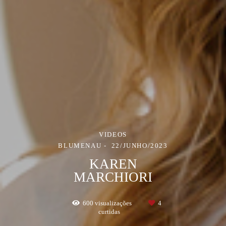
VIDEOS
BLUMENAU
22/JUNHO/2023
KAREN
MARCHIORI
600
visualizações
4
curtidas