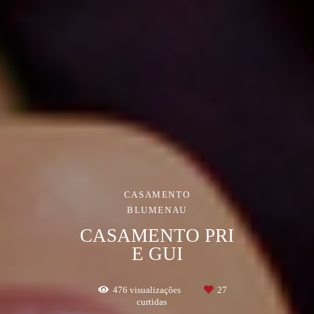
CASAMENTO
BLUMENAU
CASAMENTO PRI
E GUI
476
visualizações
27
curtidas