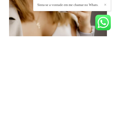
Sinta-se a vontade em me chamar no Whats.
✕