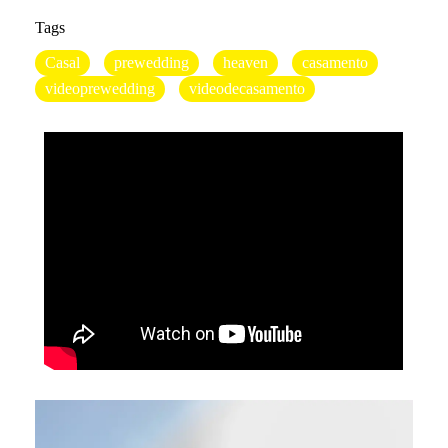
Tags
Casal
prewedding
heaven
casamento
videoprewedding
videodecasamento