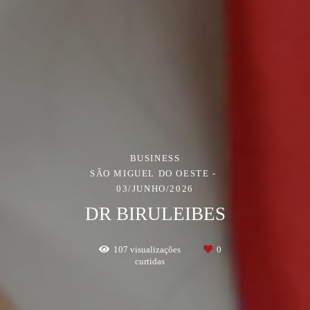
BUSINESS
SÃO MIGUEL DO OESTE
03/JUNHO/2026
DR BIRULEIBES
107
visualizações
0
curtidas