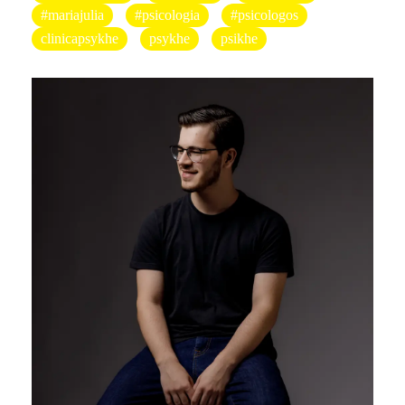
#mariajulia
#psicologia
#psicologos
clinicapsykhe
psykhe
psikhe