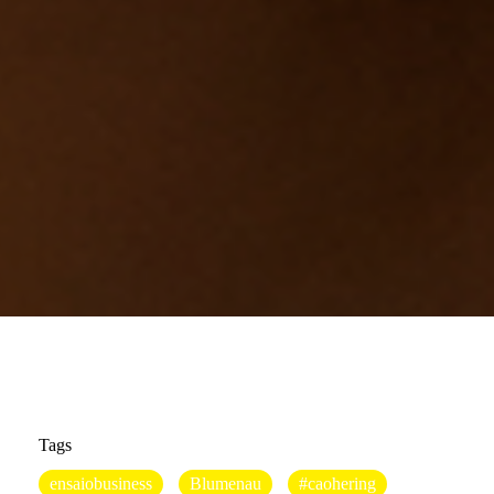
Tags
ensaiobusiness
Blumenau
#caohering