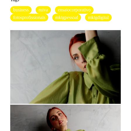
business
ruiva
ensaiocorporativo
fotosprofissionais
mktgpessoal
mktgdigital