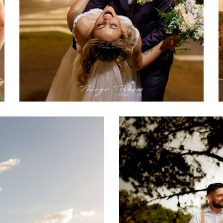
478
27