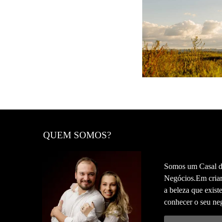
5
QUEM SOMOS?
Somos um Casal de
Negócios.Em criar
a beleza que exis
conhecer o seu negó