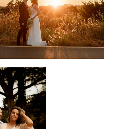
734
77