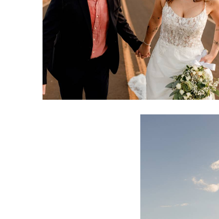
741
2