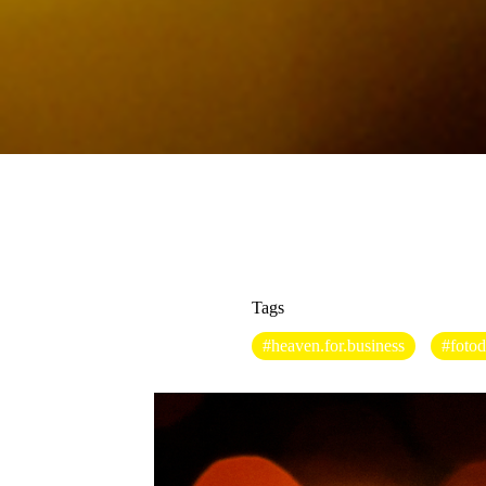
Tags
#heaven.for.business
#foto