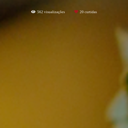
562
visualizações
20
curtidas