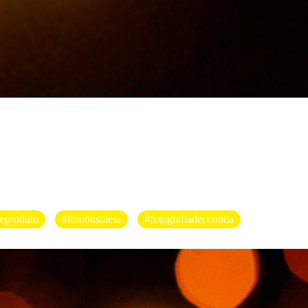
deproduto
#fotobusiness
#fotografiadecomida