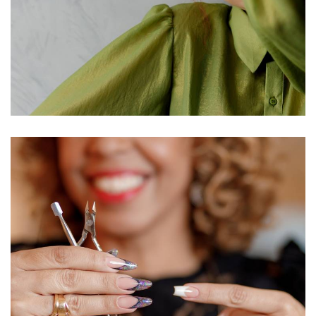
1354
7
1255
15