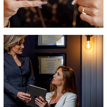
642
22