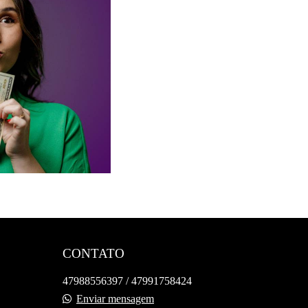
13
CONTATO
47988556397 / 47991758424
Enviar mensagem