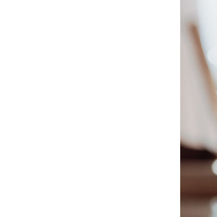
12
Curtir
Comentar