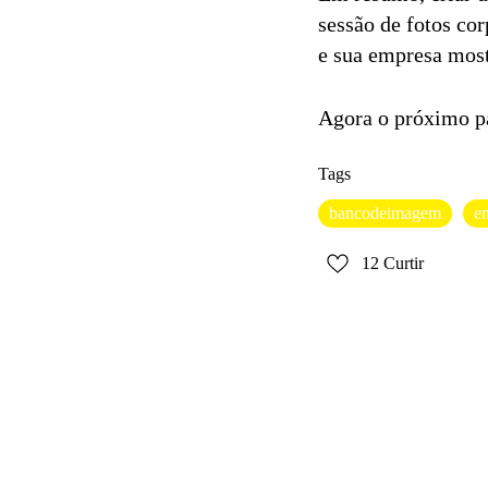
sessão de fotos co
e sua empresa mostr
Agora o próximo pa
Tags
bancodeimagem
e
12
Curtir