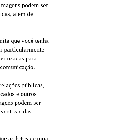
 imagens podem ser
icas, além de
mite que você tenha
er particularmente
er usadas para
e comunicação.
elações públicas,
cados e outros
agens podem ser
eventos e das
ue as fotos de uma