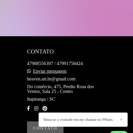
CONTATO
47988556397 / 47991758424
Enviar mensagem
heaven.art.br@gmail.com
Do comércio, 475, Predio Rosa dos
Ventos, Sala 25 - Centro
Itapiranga / SC
Sinta-se a vontade em me chamar no Whats.
✕
CONTATO