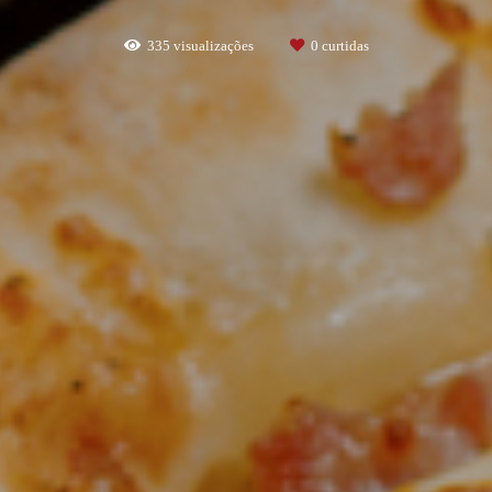
335
visualizações
0
curtidas